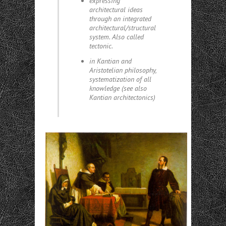
expressing
architectural ideas
through an integrated
architectural/structural
system. Also called
tectonic.
in Kantian and
Aristotelian philosophy,
systematization of all
knowledge (see also
Kantian architectonics)