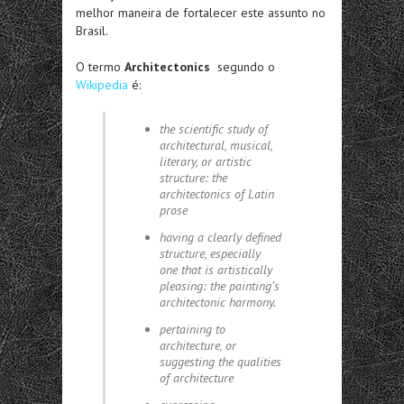
melhor maneira de fortalecer este assunto no
Brasil.
O termo
Architectonics
segundo o
Wikipedia
é:
the scientific study of
architectural, musical,
literary, or artistic
structure: the
architectonics of Latin
prose
having a clearly defined
structure, especially
one that is artistically
pleasing: the painting’s
architectonic harmony.
pertaining to
architecture
, or
suggesting the qualities
of architecture