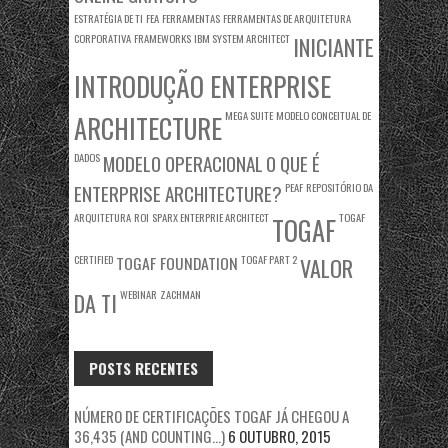
ESTRATÉGIA DE TI
FEA
FERRAMENTAS
FERRAMENTAS DE ARQUITETURA
CORPORATIVA
FRAMEWORKS
IBM SYSTEM ARCHITECT
INICIANTE
INTRODUÇÃO ENTERPRISE
MEGA SUITE
MODELO CONCEITUAL DE
ARCHITECTURE
DADOS
MODELO OPERACIONAL
O QUE É
ENTERPRISE ARCHITECTURE?
PEAF
REPOSITÓRIO DA
ARQUITETURA
ROI
SPARX ENTERPRIE ARCHITECT
TOGAF
TOGAF
CERTIFIED
TOGAF FOUNDATION
TOGAF PART 2
VALOR
WEBINAR
ZACHMAN
DA TI
POSTS RECENTES
NÚMERO DE CERTIFICAÇÕES TOGAF JÁ CHEGOU A
36,435 (AND COUNTING…)
6 OUTUBRO, 2015