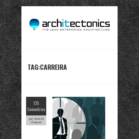
TAG:CARREIRA
135
Comentrios
por Gabriel
Chequer