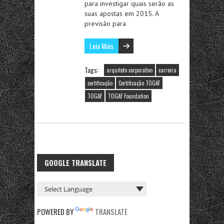
para investigar quais serão as
suas apostas em 2015. A
previsão para
Leia Mais
Tags:
arquiteto corporativo
carreira
certificação
Certificação TOGAF
TOGAF
TOGAF Foundation
GOOGLE TRANSLATE
POWERED BY
TRANSLATE