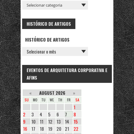
HISTÓRICO DE ARTIGOS
HISTÓRICO DE ARTIGOS
EVENTOS DE ARQUITETURA CORPORATIVA E
AFINS
«
AUGUST 2026
»
SU
MO
TU
WE
TH
FR
SA
1
2
3
4
5
6
7
8
9
10
11
12
13
14
15
16
17
18
19
20
21
22