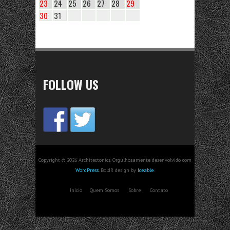
23
24
25
26
27
28
29
30
31
FOLLOW US
Copyright © 2026 Architectonics. Orgulhosamente desenvolvido com
WordPress
. BoldR design by
Iceable
.
Início
Quem Somos
Sobre
Contato