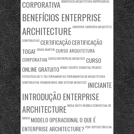
BENEFÍCIOS ARQUITETURA EMPRESARIAL
CORPORATIVA
BENEFÍCIOS ENTERPRISE
CARREIRA
CARREIRA ARQUITETO
ARCHITECTURE
CORPORATIVO
CERTIFICAÇÃO
CERTIFICAÇÃO
TOGAF
CRAIG MARTIN
CURSO ARQUITETURA
CORPORATIVA
CURSO ENTERPRISE ARCHITECT
CURSO
ONLINE GRATUITO
DODAF
ESCOPO
ESSENTIAL PROJECT
ESTRATÉGIA DE TI
FEA
FERRAMENTAS
FERRAMENTAS DE ARQUITETURA
CORPORATIVA
FRAMEWORKS
IBM SYSTEM ARCHITECT
INICIANTE
INTRODUÇÃO ENTERPRISE
MEGA SUITE
MODELO CONCEITUAL DE
ARCHITECTURE
DADOS
MODELO OPERACIONAL
O QUE É
ENTERPRISE ARCHITECTURE?
PEAF
REPOSITÓRIO DA