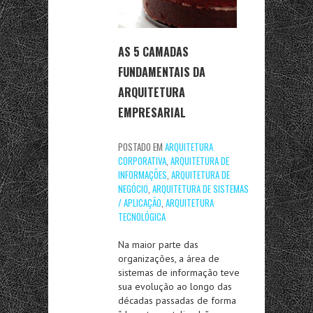
AS 5 CAMADAS
FUNDAMENTAIS DA
ARQUITETURA
EMPRESARIAL
POSTADO EM
ARQUITETURA
CORPORATIVA
,
ARQUITETURA DE
INFORMAÇÕES
,
ARQUITETURA DE
NEGÓCIO
,
ARQUITETURA DE SISTEMAS
/ APLICAÇÃO
,
ARQUITETURA
TECNOLÓGICA
Na maior parte das
organizações, a área de
sistemas de informação teve
sua evolução ao longo das
décadas passadas de forma