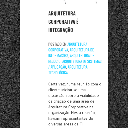
ARQUITETURA
CORPORATIVA É
INTEGRAÇÃO
POSTADO EM
ARQUITETURA
CORPORATIVA
,
ARQUITETURA DE
INFORMAÇÕES
,
ARQUITETURA DE
NEGÓCIO
,
ARQUITETURA DE SISTEMAS
/ APLICAÇÃO
,
ARQUITETURA
TECNOLÓGICA
Certa vez, numa reunião com o
cliente, iniciou-se uma
discussão sobre a viabilidade
da criação de uma área de
Arquitetura Corporativa na
organização. Nesta reunião,
haviam representantes de
diversas áreas da TI: