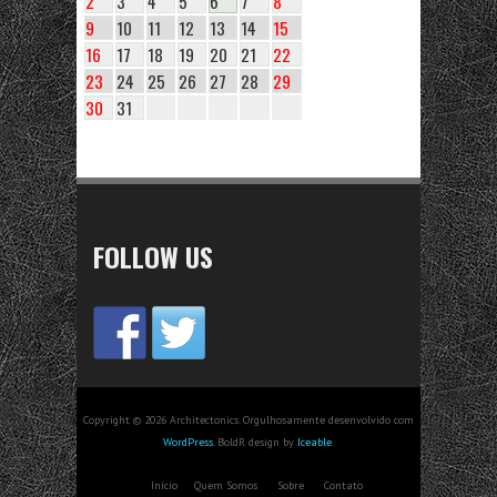
2
3
4
5
6
7
8
9
10
11
12
13
14
15
16
17
18
19
20
21
22
23
24
25
26
27
28
29
30
31
FOLLOW US
Copyright © 2026 Architectonics. Orgulhosamente desenvolvido com
WordPress
. BoldR design by
Iceable
.
Início
Quem Somos
Sobre
Contato