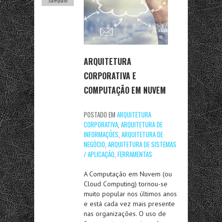
Sampaio
ARQUITETURA
CORPORATIVA E
COMPUTAÇÃO EM NUVEM
POSTADO EM
ARQUITETURA
CORPORATIVA
,
ARQUITETURA DE
INFORMAÇÕES
,
ARQUITETURA DE
NEGÓCIO
,
ARQUITETURA DE SISTEMAS
/ APLICAÇÃO
,
FERRAMENTAS
A Computação em Nuvem (ou
Cloud Computing) tornou-se
muito popular nos últimos anos
e está cada vez mais presente
nas organizações. O uso de