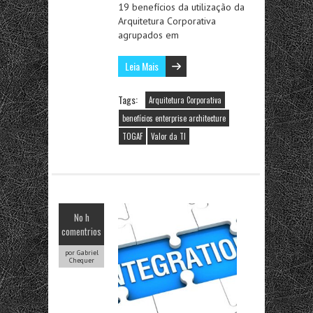
19 benefícios da utilização da
Arquitetura Corporativa
agrupados em
Leia Mais
Tags:
Arquitetura Corporativa
benefícios enterprise architecture
TOGAF
Valor da TI
No h
comentrios
por Gabriel
Chequer