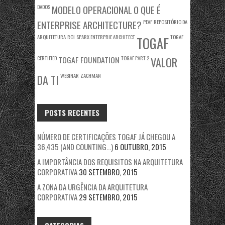
DADOS
MODELO OPERACIONAL
O QUE É
ENTERPRISE ARCHITECTURE?
PEAF
REPOSITÓRIO DA
ARQUITETURA
ROI
SPARX ENTERPRIE ARCHITECT
TOGAF
TOGAF
CERTIFIED
TOGAF FOUNDATION
TOGAF PART 2
VALOR
WEBINAR
ZACHMAN
DA TI
POSTS RECENTES
NÚMERO DE CERTIFICAÇÕES TOGAF JÁ CHEGOU A
36,435 (AND COUNTING…)
6 OUTUBRO, 2015
A IMPORTÂNCIA DOS REQUISITOS NA ARQUITETURA
CORPORATIVA
30 SETEMBRO, 2015
A ZONA DA URGÊNCIA DA ARQUITETURA
CORPORATIVA
29 SETEMBRO, 2015