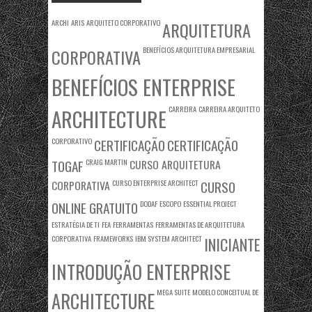
ARCHI
ARIS
ARQUITETO CORPORATIVO
ARQUITETURA
BENEFÍCIOS ARQUITETURA EMPRESARIAL
CORPORATIVA
BENEFÍCIOS ENTERPRISE
CARREIRA
CARREIRA ARQUITETO
ARCHITECTURE
CORPORATIVO
CERTIFICAÇÃO
CERTIFICAÇÃO
TOGAF
CRAIG MARTIN
CURSO ARQUITETURA
CORPORATIVA
CURSO ENTERPRISE ARCHITECT
CURSO
ONLINE GRATUITO
DODAF
ESCOPO
ESSENTIAL PROJECT
ESTRATÉGIA DE TI
FEA
FERRAMENTAS
FERRAMENTAS DE ARQUITETURA
CORPORATIVA
FRAMEWORKS
IBM SYSTEM ARCHITECT
INICIANTE
INTRODUÇÃO ENTERPRISE
MEGA SUITE
MODELO CONCEITUAL DE
ARCHITECTURE