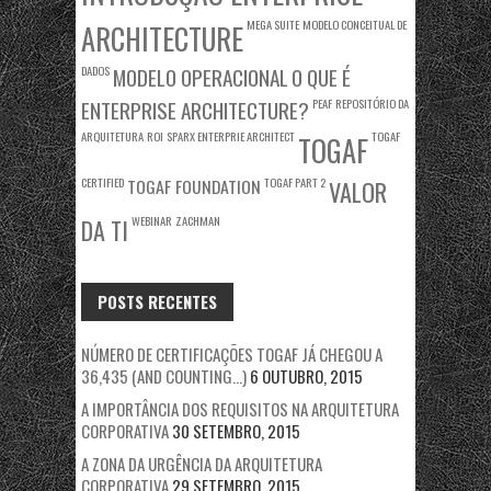
MEGA SUITE
MODELO CONCEITUAL DE
ARCHITECTURE
DADOS
MODELO OPERACIONAL
O QUE É
ENTERPRISE ARCHITECTURE?
PEAF
REPOSITÓRIO DA
ARQUITETURA
ROI
SPARX ENTERPRIE ARCHITECT
TOGAF
TOGAF
CERTIFIED
TOGAF FOUNDATION
TOGAF PART 2
VALOR
WEBINAR
ZACHMAN
DA TI
POSTS RECENTES
NÚMERO DE CERTIFICAÇÕES TOGAF JÁ CHEGOU A
36,435 (AND COUNTING…)
6 OUTUBRO, 2015
A IMPORTÂNCIA DOS REQUISITOS NA ARQUITETURA
CORPORATIVA
30 SETEMBRO, 2015
A ZONA DA URGÊNCIA DA ARQUITETURA
CORPORATIVA
29 SETEMBRO, 2015