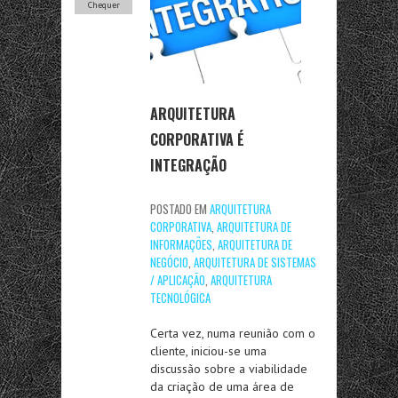
Chequer
ARQUITETURA
CORPORATIVA É
INTEGRAÇÃO
POSTADO EM
ARQUITETURA
CORPORATIVA
,
ARQUITETURA DE
INFORMAÇÕES
,
ARQUITETURA DE
NEGÓCIO
,
ARQUITETURA DE SISTEMAS
/ APLICAÇÃO
,
ARQUITETURA
TECNOLÓGICA
Certa vez, numa reunião com o
cliente, iniciou-se uma
discussão sobre a viabilidade
da criação de uma área de