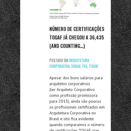
NÚMERO DE CERTIFICAÇÕES
TOGAF JÁ CHEGOU A 36,435
(AND COUNTING…)
POSTADO EM
ARQUITETURA
CORPORATIVA
,
DODAF
,
FEA
,
TOGAF
Apesar dos bons salários para
arquitetos corporativos
(ler Arquiteto Corporativo
como profissão promissora
para 2015), ainda são poucos
os profissionais certificados em
Arquitetura Corporativa no
Brasil e isto fica evidente
quando comparamos o número
de certificações TOGAF que