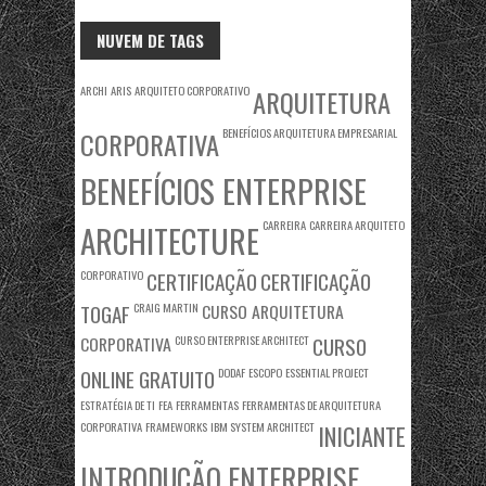
NUVEM DE TAGS
ARCHI
ARIS
ARQUITETO CORPORATIVO
ARQUITETURA
BENEFÍCIOS ARQUITETURA EMPRESARIAL
CORPORATIVA
BENEFÍCIOS ENTERPRISE
CARREIRA
CARREIRA ARQUITETO
ARCHITECTURE
CORPORATIVO
CERTIFICAÇÃO
CERTIFICAÇÃO
TOGAF
CRAIG MARTIN
CURSO ARQUITETURA
CORPORATIVA
CURSO ENTERPRISE ARCHITECT
CURSO
ONLINE GRATUITO
DODAF
ESCOPO
ESSENTIAL PROJECT
ESTRATÉGIA DE TI
FEA
FERRAMENTAS
FERRAMENTAS DE ARQUITETURA
CORPORATIVA
FRAMEWORKS
IBM SYSTEM ARCHITECT
INICIANTE
INTRODUÇÃO ENTERPRISE