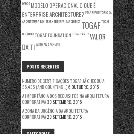
DADOS
MODELO OPERACIONAL
O QUE É
ENTERPRISE ARCHITECTURE?
PEAF
REPOSITÓRIO DA
ARQUITETURA
ROI
SPARX ENTERPRIE ARCHITECT
TOGAF
TOGAF
CERTIFIED
TOGAF FOUNDATION
TOGAF PART 2
VALOR
WEBINAR
ZACHMAN
DA TI
POSTS RECENTES
NÚMERO DE CERTIFICAÇÕES TOGAF JÁ CHEGOU A
36,435 (AND COUNTING…)
6 OUTUBRO, 2015
A IMPORTÂNCIA DOS REQUISITOS NA ARQUITETURA
CORPORATIVA
30 SETEMBRO, 2015
A ZONA DA URGÊNCIA DA ARQUITETURA
CORPORATIVA
29 SETEMBRO, 2015
CATEGORIAS