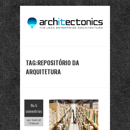
TAG:REPOSITÓRIO DA
ARQUITETURA
No h
comentrios
por Gabriel
Chequer