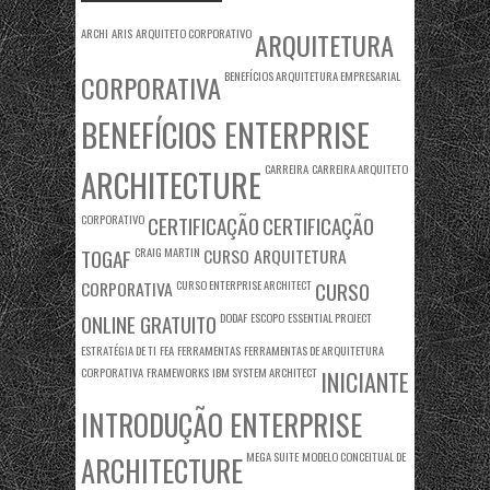
ARCHI
ARIS
ARQUITETO CORPORATIVO
ARQUITETURA
BENEFÍCIOS ARQUITETURA EMPRESARIAL
CORPORATIVA
BENEFÍCIOS ENTERPRISE
CARREIRA
CARREIRA ARQUITETO
ARCHITECTURE
CORPORATIVO
CERTIFICAÇÃO
CERTIFICAÇÃO
TOGAF
CRAIG MARTIN
CURSO ARQUITETURA
CORPORATIVA
CURSO ENTERPRISE ARCHITECT
CURSO
ONLINE GRATUITO
DODAF
ESCOPO
ESSENTIAL PROJECT
ESTRATÉGIA DE TI
FEA
FERRAMENTAS
FERRAMENTAS DE ARQUITETURA
CORPORATIVA
FRAMEWORKS
IBM SYSTEM ARCHITECT
INICIANTE
INTRODUÇÃO ENTERPRISE
MEGA SUITE
MODELO CONCEITUAL DE
ARCHITECTURE