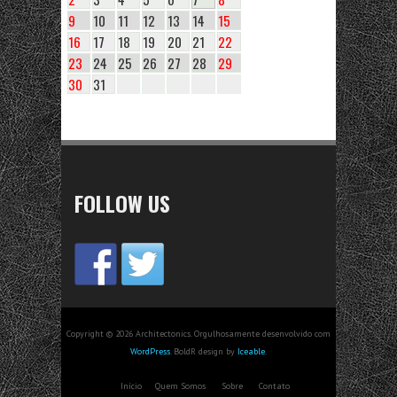
9
10
11
12
13
14
15
16
17
18
19
20
21
22
23
24
25
26
27
28
29
30
31
FOLLOW US
Copyright © 2026 Architectonics. Orgulhosamente desenvolvido com
WordPress
. BoldR design by
Iceable
.
Início
Quem Somos
Sobre
Contato