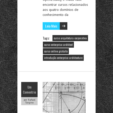
encontrar cursos relacionados
aos quatro domínios de
conhecimento da
Leia Mais
Tags:
curso arquitetura corporativa
curso enterprise architect
curso online gratuito
introdução enterprise architecture
Um
Comentrio
por Rafael
Targino