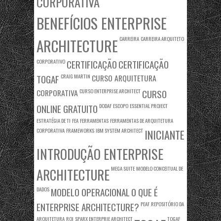
CORPORATIVA
BENEFÍCIOS ENTERPRISE
CARREIRA
CARREIRA ARQUITETO
ARCHITECTURE
CORPORATIVO
CERTIFICAÇÃO
CERTIFICAÇÃO
TOGAF
CRAIG MARTIN
CURSO ARQUITETURA
CORPORATIVA
CURSO ENTERPRISE ARCHITECT
CURSO
ONLINE GRATUITO
DODAF
ESCOPO
ESSENTIAL PROJECT
ESTRATÉGIA DE TI
FEA
FERRAMENTAS
FERRAMENTAS DE ARQUITETURA
CORPORATIVA
FRAMEWORKS
IBM SYSTEM ARCHITECT
INICIANTE
INTRODUÇÃO ENTERPRISE
MEGA SUITE
MODELO CONCEITUAL DE
ARCHITECTURE
DADOS
MODELO OPERACIONAL
O QUE É
ENTERPRISE ARCHITECTURE?
PEAF
REPOSITÓRIO DA
ARQUITETURA
ROI
SPARX ENTERPRIE ARCHITECT
TOGAF