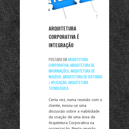
ARQUITETURA
CORPORATIVA É
INTEGRAÇÃO
POSTADO EM
ARQUITETURA
CORPORATIVA
,
ARQUITETURA DE
INFORMAÇÕES
,
ARQUITETURA DE
NEGÓCIO
,
ARQUITETURA DE SISTEMAS
/ APLICAÇÃO
,
ARQUITETURA
TECNOLÓGICA
Certa vez, numa reunião com o
cliente, iniciou-se uma
discussão sobre a viabilidade
da criação de uma área de
Arquitetura Corporativa na
organização. Nesta reunião,