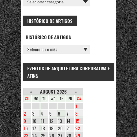
HISTÓRICO DE ARTIGOS
HISTÓRICO DE ARTIGOS
EVENTOS DE ARQUITETURA CORPORATIVA E
AFINS
«
AUGUST 2026
»
SU
MO
TU
WE
TH
FR
SA
1
2
3
4
5
6
7
8
9
10
11
12
13
14
15
16
17
18
19
20
21
22
23
24
25
26
27
28
29