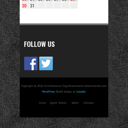
30
31
FOLLOW US
Copyright © 2026 Architectonics. Orgulhosamente desenvolvido com
WordPress
. BoldR design by
Iceable
.
Início
Quem Somos
Sobre
Contato