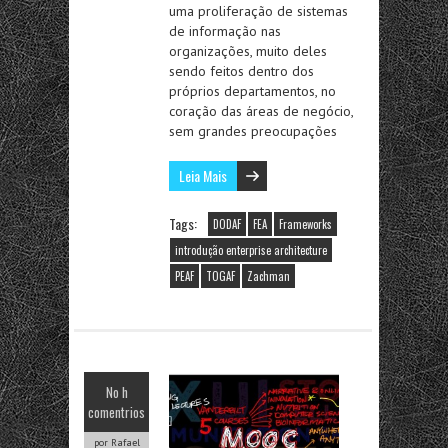
uma proliferação de sistemas
de informação nas
organizações, muito deles
sendo feitos dentro dos
próprios departamentos, no
coração das áreas de negócio,
sem grandes preocupações
Leia Mais
Tags:
DODAF
FEA
Frameworks
introdução enterprise architecture
PEAF
TOGAF
Zachman
No h
comentrios
por Rafael