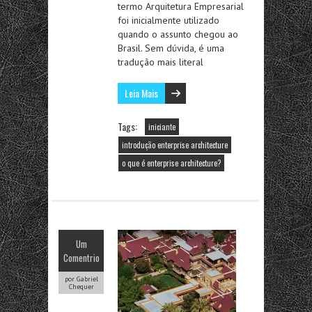
termo Arquitetura Empresarial
foi inicialmente utilizado
quando o assunto chegou ao
Brasil. Sem dúvida, é uma
tradução mais literal
Leia Mais
Tags:
iniciante
introdução enterprise architecture
o que é enterprise architecture?
Um
Comentrio
por Gabriel
Chequer