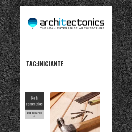
TAG:INICIANTE
No h
comentrios
por Ricardo
Sul