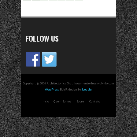
FOLLOW US
Copyright © 2026 Architectonics. Orgulhosamente desenvolvido com
WordPress
. BoldR design by
Iceable
.
Início
Quem Somos
Sobre
Contato