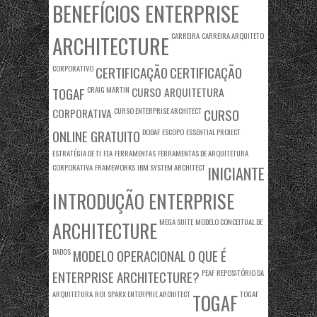
BENEFÍCIOS ENTERPRISE
CARREIRA
CARREIRA ARQUITETO
ARCHITECTURE
CORPORATIVO
CERTIFICAÇÃO
CERTIFICAÇÃO
TOGAF
CRAIG MARTIN
CURSO ARQUITETURA
CORPORATIVA
CURSO ENTERPRISE ARCHITECT
CURSO
ONLINE GRATUITO
DODAF
ESCOPO
ESSENTIAL PROJECT
ESTRATÉGIA DE TI
FEA
FERRAMENTAS
FERRAMENTAS DE ARQUITETURA
CORPORATIVA
FRAMEWORKS
IBM SYSTEM ARCHITECT
INICIANTE
INTRODUÇÃO ENTERPRISE
MEGA SUITE
MODELO CONCEITUAL DE
ARCHITECTURE
DADOS
MODELO OPERACIONAL
O QUE É
ENTERPRISE ARCHITECTURE?
PEAF
REPOSITÓRIO DA
ARQUITETURA
ROI
SPARX ENTERPRIE ARCHITECT
TOGAF
TOGAF