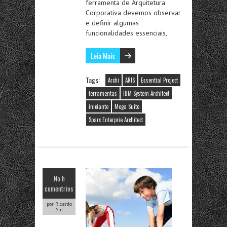
ferramenta de Arquitetura
Corporativa devemos observar
e definir algumas
funcionalidades essenciais,
Leia Mais
Tags:
Archi
ARIS
Essential Project
ferramentas
IBM System Architect
iniciante
Mega Suite
Sparx Enterprie Architect
No h
comentrios
por Ricardo
Sul