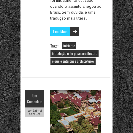
foi inicialmente utilizado
quando o assunto chegou ao
Brasil. Sem dúvida, é uma
tradução mais literal
Leia Mais
Tags:
iniciante
introdução enterprise architecture
o que é enterprise architecture?
Um
Comentrio
por Gabriel
Chequer