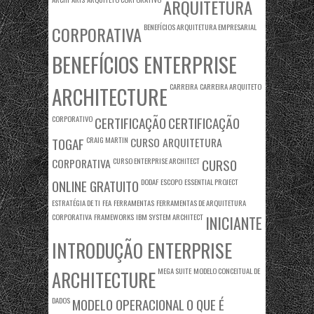
ARQUITETURA
BENEFÍCIOS ARQUITETURA EMPRESARIAL
CORPORATIVA
BENEFÍCIOS ENTERPRISE
CARREIRA
CARREIRA ARQUITETO
ARCHITECTURE
CORPORATIVO
CERTIFICAÇÃO
CERTIFICAÇÃO
TOGAF
CRAIG MARTIN
CURSO ARQUITETURA
CORPORATIVA
CURSO ENTERPRISE ARCHITECT
CURSO
ONLINE GRATUITO
DODAF
ESCOPO
ESSENTIAL PROJECT
ESTRATÉGIA DE TI
FEA
FERRAMENTAS
FERRAMENTAS DE ARQUITETURA
CORPORATIVA
FRAMEWORKS
IBM SYSTEM ARCHITECT
INICIANTE
INTRODUÇÃO ENTERPRISE
MEGA SUITE
MODELO CONCEITUAL DE
ARCHITECTURE
DADOS
MODELO OPERACIONAL
O QUE É