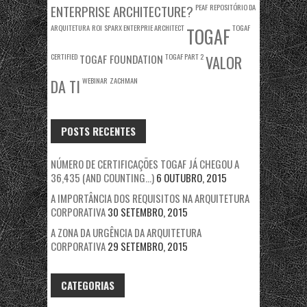
ENTERPRISE ARCHITECTURE?
PEAF
REPOSITÓRIO DA
ARQUITETURA
ROI
SPARX ENTERPRIE ARCHITECT
TOGAF
TOGAF
CERTIFIED
TOGAF FOUNDATION
TOGAF PART 2
VALOR
WEBINAR
ZACHMAN
DA TI
POSTS RECENTES
NÚMERO DE CERTIFICAÇÕES TOGAF JÁ CHEGOU A
36,435 (AND COUNTING…)
6 OUTUBRO, 2015
A IMPORTÂNCIA DOS REQUISITOS NA ARQUITETURA
CORPORATIVA
30 SETEMBRO, 2015
A ZONA DA URGÊNCIA DA ARQUITETURA
CORPORATIVA
29 SETEMBRO, 2015
CATEGORIAS