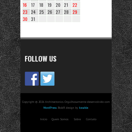
16
17
18
19
20
21
22
23
24
25
26
27
28
29
30
31
FOLLOW US
Copyright © 2026 Architectonics. Orgulhosamente desenvolvido com
WordPress
. BoldR design by
Iceable
.
Início
Quem Somos
Sobre
Contato