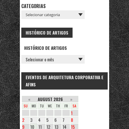
CATEGORIAS
HISTÓRICO DE ARTIGOS
HISTÓRICO DE ARTIGOS
EVENTOS DE ARQUITETURA CORPORATIVA E
AFINS
«
AUGUST 2026
»
SU
MO
TU
WE
TH
FR
SA
1
2
3
4
5
6
7
8
9
10
11
12
13
14
15