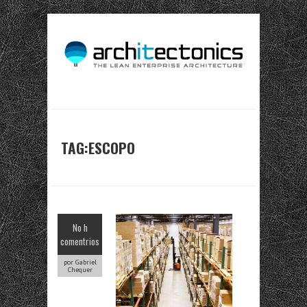
TAG:ESCOPO
No h
comentrios
por Gabriel
Chequer