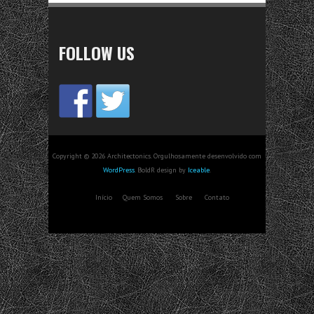
FOLLOW US
Copyright © 2026 Architectonics. Orgulhosamente desenvolvido com
WordPress
. BoldR design by
Iceable
.
Início
Quem Somos
Sobre
Contato