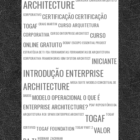
CARREIRA
CARREIRA ARQUITETO
ARCHITECTURE
CORPORATIVO
CERTIFICAÇÃO
CERTIFICAÇÃO
TOGAF
CRAIG MARTIN
CURSO ARQUITETURA
CORPORATIVA
CURSO ENTERPRISE ARCHITECT
CURSO
ONLINE GRATUITO
DODAF
ESCOPO
ESSENTIAL PROJECT
ESTRATÉGIA DE TI
FEA
FERRAMENTAS
FERRAMENTAS DE ARQUITETURA
CORPORATIVA
FRAMEWORKS
IBM SYSTEM ARCHITECT
INICIANTE
INTRODUÇÃO ENTERPRISE
MEGA SUITE
MODELO CONCEITUAL DE
ARCHITECTURE
DADOS
MODELO OPERACIONAL
O QUE É
ENTERPRISE ARCHITECTURE?
PEAF
REPOSITÓRIO DA
ARQUITETURA
ROI
SPARX ENTERPRIE ARCHITECT
TOGAF
TOGAF
CERTIFIED
TOGAF FOUNDATION
TOGAF PART 2
VALOR
WEBINAR
ZACHMAN