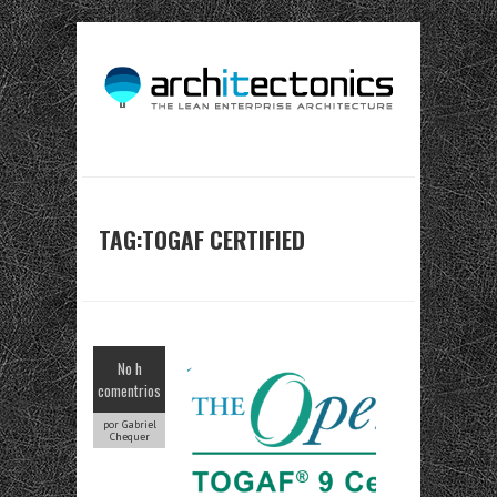
TAG:TOGAF CERTIFIED
No h
comentrios
por Gabriel
Chequer