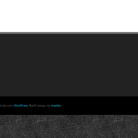
olvido com
WordPress
. BoldR design by
Iceable
.