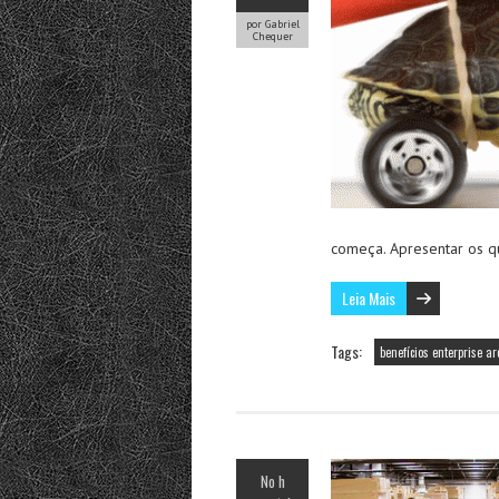
por Gabriel
Chequer
começa. Apresentar os qu
Leia Mais
Tags:
benefícios enterprise ar
No h