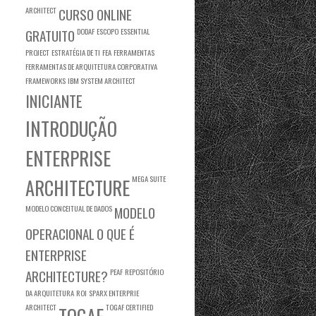
ARCHITECT
CURSO ONLINE
GRATUITO
DODAF
ESCOPO
ESSENTIAL
PROJECT
ESTRATÉGIA DE TI
FEA
FERRAMENTAS
FERRAMENTAS DE ARQUITETURA CORPORATIVA
FRAMEWORKS
IBM SYSTEM ARCHITECT
INICIANTE
INTRODUÇÃO
ENTERPRISE
MEGA SUITE
ARCHITECTURE
MODELO CONCEITUAL DE DADOS
MODELO
OPERACIONAL
O QUE É
ENTERPRISE
ARCHITECTURE?
PEAF
REPOSITÓRIO
DA ARQUITETURA
ROI
SPARX ENTERPRIE
ARCHITECT
TOGAF CERTIFIED