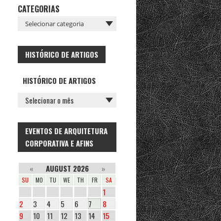
CATEGORIAS
HISTÓRICO DE ARTIGOS
HISTÓRICO DE ARTIGOS
EVENTOS DE ARQUITETURA
CORPORATIVA E AFINS
«
AUGUST 2026
»
SU
MO
TU
WE
TH
FR
SA
1
2
3
4
5
6
7
8
9
10
11
12
13
14
15