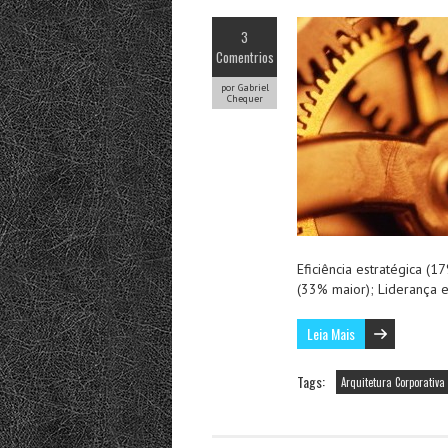
3
Comentrios
por Gabriel
Chequer
Eficiência estratégica (1
(33% maior); Liderança 
Leia Mais
Tags:
Arquitetura Corporativa