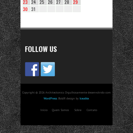
23
24
25
26
27
28
29
30
31
FOLLOW US
Copyright © 2026 Architectonics. Orgulhosamente desenvolvido com
WordPress
. BoldR design by
Iceable
.
Início
Quem Somos
Sobre
Contato