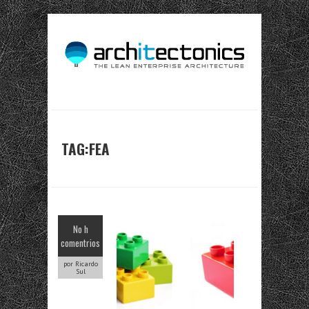
TAG:FEA
No h
comentrios
por Ricardo
Sul