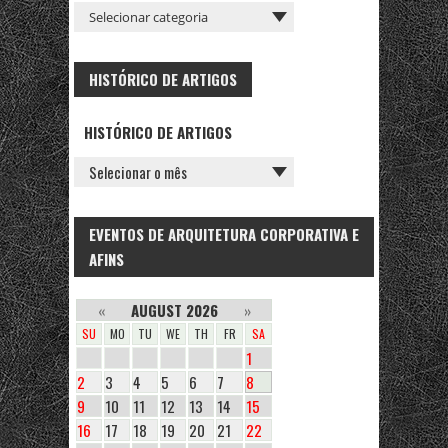
HISTÓRICO DE ARTIGOS
HISTÓRICO DE ARTIGOS
EVENTOS DE ARQUITETURA CORPORATIVA E
AFINS
«
AUGUST 2026
»
SU
MO
TU
WE
TH
FR
SA
1
2
3
4
5
6
7
8
9
10
11
12
13
14
15
16
17
18
19
20
21
22