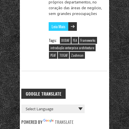
próprios departamentos, no
coração das áreas de negócio,
sem grandes preocupações
Leia Mais
Tags:
DODAF
FEA
Frameworks
introdução enterprise architecture
PEAF
TOGAF
Zachman
GOOGLE TRANSLATE
POWERED BY
TRANSLATE