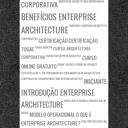
BENEFÍCIOS ARQUITETURA EMPRESARIAL
CORPORATIVA
BENEFÍCIOS ENTERPRISE
CARREIRA
CARREIRA ARQUITETO
ARCHITECTURE
CORPORATIVO
CERTIFICAÇÃO
CERTIFICAÇÃO
TOGAF
CRAIG MARTIN
CURSO ARQUITETURA
CORPORATIVA
CURSO ENTERPRISE ARCHITECT
CURSO
ONLINE GRATUITO
DODAF
ESCOPO
ESSENTIAL PROJECT
ESTRATÉGIA DE TI
FEA
FERRAMENTAS
FERRAMENTAS DE ARQUITETURA
CORPORATIVA
FRAMEWORKS
IBM SYSTEM ARCHITECT
INICIANTE
INTRODUÇÃO ENTERPRISE
MEGA SUITE
MODELO CONCEITUAL DE
ARCHITECTURE
DADOS
MODELO OPERACIONAL
O QUE É
ENTERPRISE ARCHITECTURE?
PEAF
REPOSITÓRIO DA