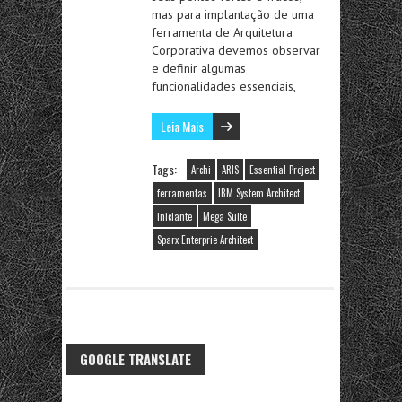
mas para implantação de uma
ferramenta de Arquitetura
Corporativa devemos observar
e definir algumas
funcionalidades essenciais,
Leia Mais
Tags:
Archi
ARIS
Essential Project
ferramentas
IBM System Architect
iniciante
Mega Suite
Sparx Enterprie Architect
GOOGLE TRANSLATE