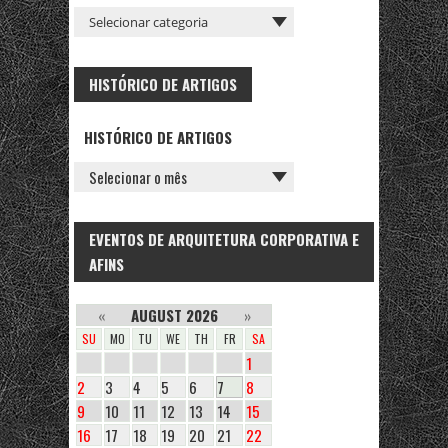
HISTÓRICO DE ARTIGOS
HISTÓRICO DE ARTIGOS
EVENTOS DE ARQUITETURA CORPORATIVA E
AFINS
«
AUGUST 2026
»
SU
MO
TU
WE
TH
FR
SA
1
2
3
4
5
6
7
8
9
10
11
12
13
14
15
16
17
18
19
20
21
22