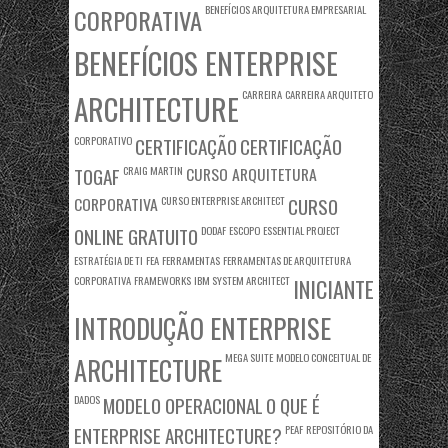
BENEFÍCIOS ARQUITETURA EMPRESARIAL
CORPORATIVA
BENEFÍCIOS ENTERPRISE
CARREIRA
CARREIRA ARQUITETO
ARCHITECTURE
CORPORATIVO
CERTIFICAÇÃO
CERTIFICAÇÃO
TOGAF
CRAIG MARTIN
CURSO ARQUITETURA
CORPORATIVA
CURSO ENTERPRISE ARCHITECT
CURSO
ONLINE GRATUITO
DODAF
ESCOPO
ESSENTIAL PROJECT
ESTRATÉGIA DE TI
FEA
FERRAMENTAS
FERRAMENTAS DE ARQUITETURA
CORPORATIVA
FRAMEWORKS
IBM SYSTEM ARCHITECT
INICIANTE
INTRODUÇÃO ENTERPRISE
MEGA SUITE
MODELO CONCEITUAL DE
ARCHITECTURE
DADOS
MODELO OPERACIONAL
O QUE É
ENTERPRISE ARCHITECTURE?
PEAF
REPOSITÓRIO DA