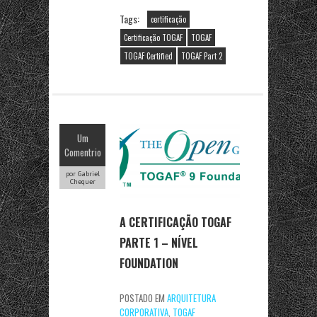
Tags:
certificação
Certificação TOGAF
TOGAF
TOGAF Certified
TOGAF Part 2
Um
Comentrio
por Gabriel
Chequer
A CERTIFICAÇÃO TOGAF
PARTE 1 – NÍVEL
FOUNDATION
POSTADO EM
ARQUITETURA
CORPORATIVA
,
TOGAF