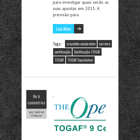
para investigar quais serão as
suas apostas em 2015. A
previsão para
Leia Mais
Tags:
arquiteto corporativo
carreira
certificação
Certificação TOGAF
TOGAF
TOGAF Foundation
No h
comentrios
por Gabriel
Chequer