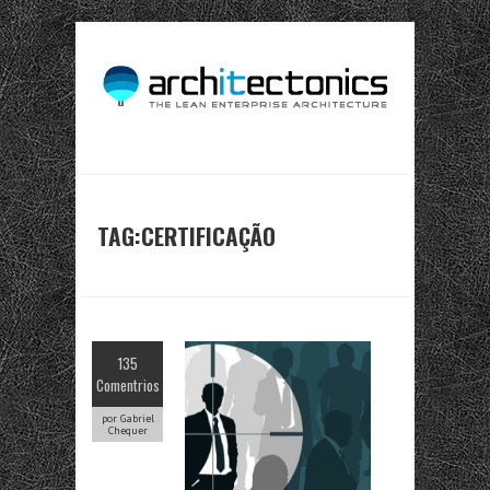
TAG:CERTIFICAÇÃO
135
Comentrios
por Gabriel
Chequer