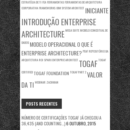
ESTRATÉGIA DE TI
FEA
FERRAMENTAS
FERRAMENTAS DE ARQUITETURA
CORPORATIVA
FRAMEWORKS
IBM SYSTEM ARCHITECT
INICIANTE
INTRODUÇÃO ENTERPRISE
MEGA SUITE
MODELO CONCEITUAL DE
ARCHITECTURE
DADOS
MODELO OPERACIONAL
O QUE É
ENTERPRISE ARCHITECTURE?
PEAF
REPOSITÓRIO DA
ARQUITETURA
ROI
SPARX ENTERPRIE ARCHITECT
TOGAF
TOGAF
CERTIFIED
TOGAF FOUNDATION
TOGAF PART 2
VALOR
WEBINAR
ZACHMAN
DA TI
POSTS RECENTES
NÚMERO DE CERTIFICAÇÕES TOGAF JÁ CHEGOU A
36,435 (AND COUNTING…)
6 OUTUBRO, 2015