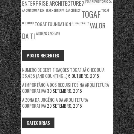
ENTERPRISE ARCHITECTURE?
PEAF
REPOSITÓRIO DA
ARQUITETURA
ROI
SPARX ENTERPRIE ARCHITECT
TOGAF
TOGAF
CERTIFIED
TOGAF FOUNDATION
TOGAF PART 2
VALOR
WEBINAR
ZACHMAN
DA TI
POSTS RECENTES
NÚMERO DE CERTIFICAÇÕES TOGAF JÁ CHEGOU A
36,435 (AND COUNTING…)
6 OUTUBRO, 2015
A IMPORTÂNCIA DOS REQUISITOS NA ARQUITETURA
CORPORATIVA
30 SETEMBRO, 2015
A ZONA DA URGÊNCIA DA ARQUITETURA
CORPORATIVA
29 SETEMBRO, 2015
CATEGORIAS