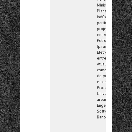
Ministério do
Planejamento. Na
indústria,
participou de
projetos em
empresas como
Petrobras,
Ipiranga, Furnas,
Eletronuclear,
entre outras.
Atualmente atua
como consultor
de produtos IBM
e como
Professor
Universitário nas
áreas de
Engenharia de
Software e
Banco de Dados.
LinkedIn
|