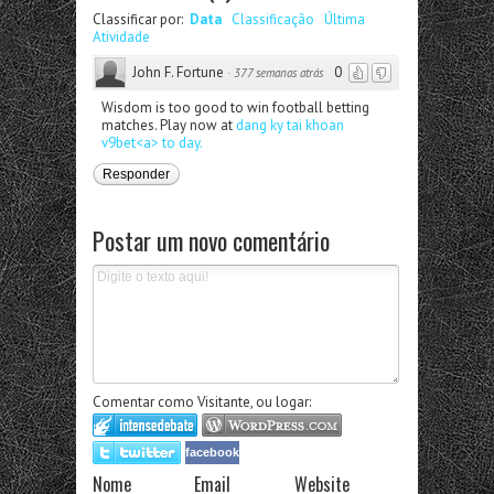
Classificar por:
Data
Classificação
Última
Atividade
John F. Fortune
0
·
377 semanas atrás
Wisdom is too good to win football betting
matches. Play now at
dang ky tai khoan
v9bet<a> to day.
Responder
Postar um novo comentário
Comentar como Visitante, ou logar:
facebook
Nome
Email
Website