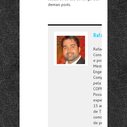
demais posts.
Rafael Targino
Rafael Targino é
Consultor de TI
e possui
Mestrado em
Engenharia da
Computação
pela
COPPE/UFRJ.
Possui
experiência de
15 anos na área
de TI atuando
como gerente
de projetos na