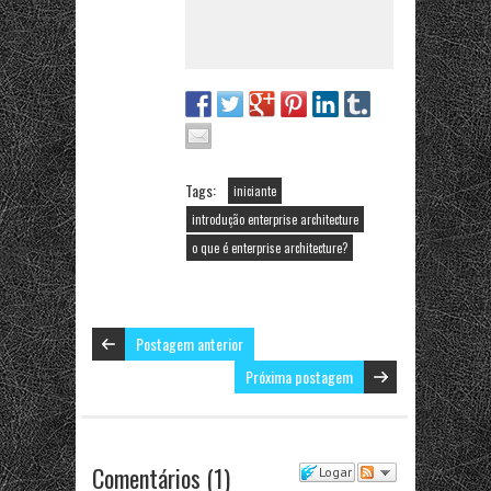
More Posts
(5)
Tags:
iniciante
introdução enterprise architecture
o que é enterprise architecture?
Postagem anterior
Próxima postagem
Comentários
(
1
)
Logar