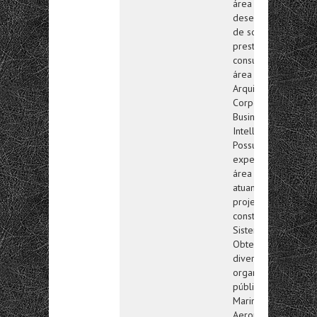
área de
desenvolvimento
de software e
prestando
consultoria na
área de
Arquitetura
Corporativa,
Business
Intelligence.
Possui
experiência na
área de Logística
atuando em
projetos de
construção de
Sistemas de
Obtenção em
diversas
organizações
públicas como
Marinha,
Aeronáutica e