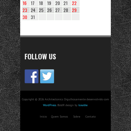
16
17
18
19
20
21
22
23
24
25
26
27
28
29
30
31
FOLLOW US
Copyright © 2026 Architectonics. Orgulhosamente desenvolvido com
WordPress
. BoldR design by
Iceable
.
Início
Quem Somos
Sobre
Contato