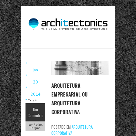
*
jan
*
20
ARQUITETURA
*
EMPRESARIAL OU
2014
*
*/ ?>
ARQUITETURA
Um
CORPORATIVA
Comentrio
por Rafael
POSTADO EM
ARQUITETURA
Targino
CORPORATIVA