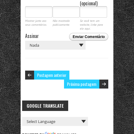
(opcional)
Mostrar junto aos
Não mostrado
Se você tem um
seus comentários.
publicamente.
website, linke para
ele aqui.
Assinar
Enviar Comentário
Postagem anterior
Próxima postagem
GOOGLE TRANSLATE