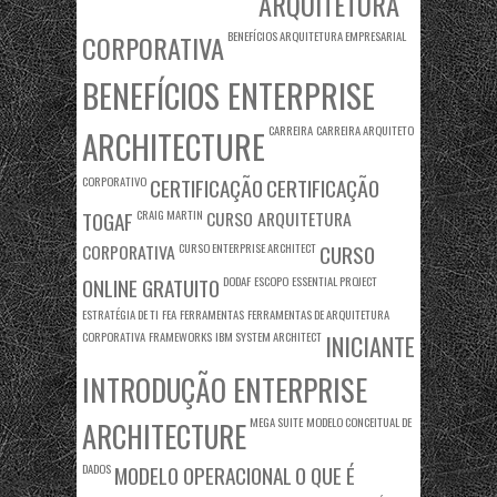
ARQUITETURA
BENEFÍCIOS ARQUITETURA EMPRESARIAL
CORPORATIVA
BENEFÍCIOS ENTERPRISE
CARREIRA
CARREIRA ARQUITETO
ARCHITECTURE
CORPORATIVO
CERTIFICAÇÃO
CERTIFICAÇÃO
TOGAF
CRAIG MARTIN
CURSO ARQUITETURA
CORPORATIVA
CURSO ENTERPRISE ARCHITECT
CURSO
ONLINE GRATUITO
DODAF
ESCOPO
ESSENTIAL PROJECT
ESTRATÉGIA DE TI
FEA
FERRAMENTAS
FERRAMENTAS DE ARQUITETURA
CORPORATIVA
FRAMEWORKS
IBM SYSTEM ARCHITECT
INICIANTE
INTRODUÇÃO ENTERPRISE
MEGA SUITE
MODELO CONCEITUAL DE
ARCHITECTURE
DADOS
MODELO OPERACIONAL
O QUE É