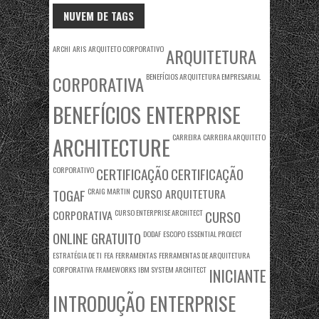
NUVEM DE TAGS
ARCHI
ARIS
ARQUITETO CORPORATIVO
ARQUITETURA
BENEFÍCIOS ARQUITETURA EMPRESARIAL
CORPORATIVA
BENEFÍCIOS ENTERPRISE
CARREIRA
CARREIRA ARQUITETO
ARCHITECTURE
CORPORATIVO
CERTIFICAÇÃO
CERTIFICAÇÃO
TOGAF
CRAIG MARTIN
CURSO ARQUITETURA
CORPORATIVA
CURSO ENTERPRISE ARCHITECT
CURSO
ONLINE GRATUITO
DODAF
ESCOPO
ESSENTIAL PROJECT
ESTRATÉGIA DE TI
FEA
FERRAMENTAS
FERRAMENTAS DE ARQUITETURA
CORPORATIVA
FRAMEWORKS
IBM SYSTEM ARCHITECT
INICIANTE
INTRODUÇÃO ENTERPRISE