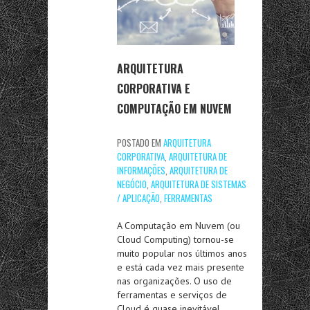
ARQUITETURA
CORPORATIVA E
COMPUTAÇÃO EM NUVEM
POSTADO EM
ARQUITETURA
CORPORATIVA
,
ARQUITETURA DE
INFORMAÇÕES
,
ARQUITETURA DE
NEGÓCIO
,
ARQUITETURA DE SISTEMAS
/ APLICAÇÃO
,
FERRAMENTAS
A Computação em Nuvem (ou
Cloud Computing) tornou-se
muito popular nos últimos anos
e está cada vez mais presente
nas organizações. O uso de
ferramentas e serviços de
Cloud é quase inevitável