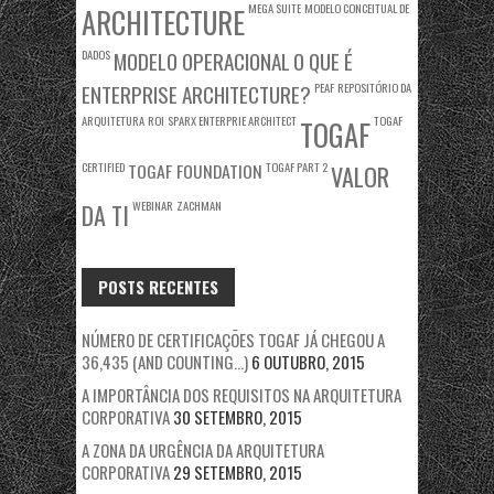
MEGA SUITE
MODELO CONCEITUAL DE
ARCHITECTURE
DADOS
MODELO OPERACIONAL
O QUE É
ENTERPRISE ARCHITECTURE?
PEAF
REPOSITÓRIO DA
ARQUITETURA
ROI
SPARX ENTERPRIE ARCHITECT
TOGAF
TOGAF
CERTIFIED
TOGAF FOUNDATION
TOGAF PART 2
VALOR
WEBINAR
ZACHMAN
DA TI
POSTS RECENTES
NÚMERO DE CERTIFICAÇÕES TOGAF JÁ CHEGOU A
36,435 (AND COUNTING…)
6 OUTUBRO, 2015
A IMPORTÂNCIA DOS REQUISITOS NA ARQUITETURA
CORPORATIVA
30 SETEMBRO, 2015
A ZONA DA URGÊNCIA DA ARQUITETURA
CORPORATIVA
29 SETEMBRO, 2015