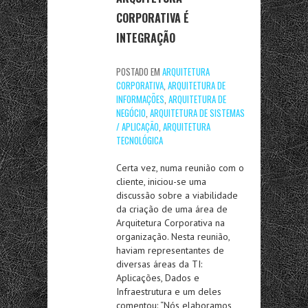
CORPORATIVA É
INTEGRAÇÃO
POSTADO EM
ARQUITETURA
CORPORATIVA
,
ARQUITETURA DE
INFORMAÇÕES
,
ARQUITETURA DE
NEGÓCIO
,
ARQUITETURA DE SISTEMAS
/ APLICAÇÃO
,
ARQUITETURA
TECNOLÓGICA
Certa vez, numa reunião com o
cliente, iniciou-se uma
discussão sobre a viabilidade
da criação de uma área de
Arquitetura Corporativa na
organização. Nesta reunião,
haviam representantes de
diversas áreas da TI:
Aplicações, Dados e
Infraestrutura e um deles
comentou: “Nós elaboramos