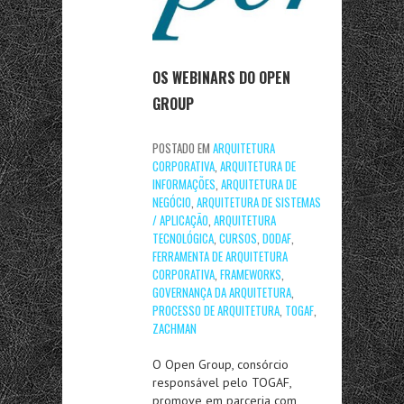
OS WEBINARS DO OPEN
GROUP
POSTADO EM
ARQUITETURA
CORPORATIVA
,
ARQUITETURA DE
INFORMAÇÕES
,
ARQUITETURA DE
NEGÓCIO
,
ARQUITETURA DE SISTEMAS
/ APLICAÇÃO
,
ARQUITETURA
TECNOLÓGICA
,
CURSOS
,
DODAF
,
FERRAMENTA DE ARQUITETURA
CORPORATIVA
,
FRAMEWORKS
,
GOVERNANÇA DA ARQUITETURA
,
PROCESSO DE ARQUITETURA
,
TOGAF
,
ZACHMAN
O Open Group, consórcio
responsável pelo TOGAF,
promove em parceria com