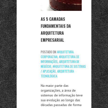
AS 5 CAMADAS
FUNDAMENTAIS DA
ARQUITETURA
EMPRESARIAL
POSTADO EM
ARQUITETURA
CORPORATIVA
,
ARQUITETURA DE
INFORMAÇÕES
,
ARQUITETURA DE
NEGÓCIO
,
ARQUITETURA DE SISTEMAS
/ APLICAÇÃO
,
ARQUITETURA
TECNOLÓGICA
Na maior parte das
organizações, a área de
sistemas de informação teve
sua evolução ao longo das
décadas passadas de forma