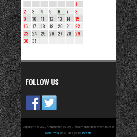
1
2
3
4
5
6
7
8
9
10
11
12
13
14
15
16
17
18
19
20
21
22
23
24
25
26
27
28
29
30
31
FOLLOW US
Copyright © 2026 Architectonics. Orgulhosamente desenvolvido com
WordPress
. BoldR design by
Iceable
.