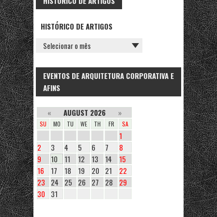
HISTÓRICO DE ARTIGOS
HISTÓRICO DE ARTIGOS
EVENTOS DE ARQUITETURA CORPORATIVA E
AFINS
«
AUGUST 2026
»
SU
MO
TU
WE
TH
FR
SA
1
2
3
4
5
6
7
8
9
10
11
12
13
14
15
16
17
18
19
20
21
22
23
24
25
26
27
28
29
30
31