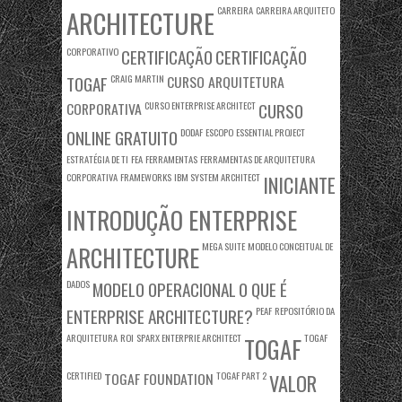
CARREIRA
CARREIRA ARQUITETO
ARCHITECTURE
CORPORATIVO
CERTIFICAÇÃO
CERTIFICAÇÃO
TOGAF
CRAIG MARTIN
CURSO ARQUITETURA
CORPORATIVA
CURSO ENTERPRISE ARCHITECT
CURSO
ONLINE GRATUITO
DODAF
ESCOPO
ESSENTIAL PROJECT
ESTRATÉGIA DE TI
FEA
FERRAMENTAS
FERRAMENTAS DE ARQUITETURA
CORPORATIVA
FRAMEWORKS
IBM SYSTEM ARCHITECT
INICIANTE
INTRODUÇÃO ENTERPRISE
MEGA SUITE
MODELO CONCEITUAL DE
ARCHITECTURE
DADOS
MODELO OPERACIONAL
O QUE É
ENTERPRISE ARCHITECTURE?
PEAF
REPOSITÓRIO DA
ARQUITETURA
ROI
SPARX ENTERPRIE ARCHITECT
TOGAF
TOGAF
CERTIFIED
TOGAF FOUNDATION
TOGAF PART 2
VALOR