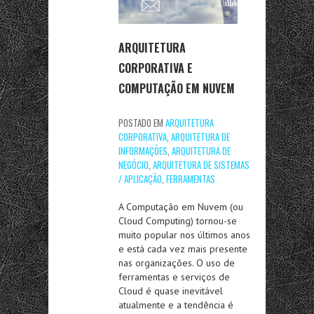
ARQUITETURA
CORPORATIVA E
COMPUTAÇÃO EM NUVEM
POSTADO EM
ARQUITETURA
CORPORATIVA
,
ARQUITETURA DE
INFORMAÇÕES
,
ARQUITETURA DE
NEGÓCIO
,
ARQUITETURA DE SISTEMAS
/ APLICAÇÃO
,
FERRAMENTAS
A Computação em Nuvem (ou
Cloud Computing) tornou-se
muito popular nos últimos anos
e está cada vez mais presente
nas organizações. O uso de
ferramentas e serviços de
Cloud é quase inevitável
atualmente e a tendência é