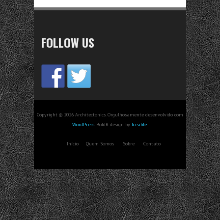
FOLLOW US
Copyright © 2026 Architectonics. Orgulhosamente desenvolvido com
WordPress
. BoldR design by
Iceable
.
Início
Quem Somos
Sobre
Contato